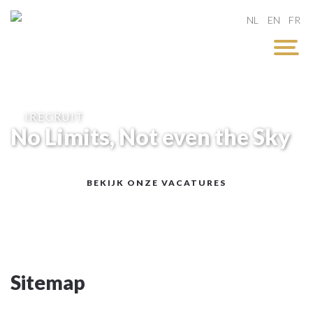
NL
EN
FR
IRECRUIT
No Limits, Not even the Sky
BEKIJK ONZE VACATURES
Sitemap