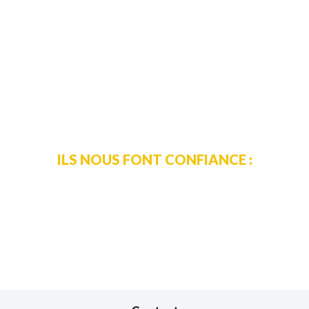
d'emploi qui correspond parfaitement à votre profil.
CANDIDATURE SPONTANÉE
ILS NOUS FONT CONFIANCE :